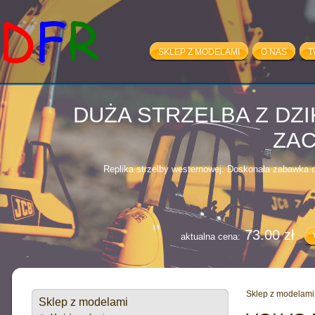
SKLEP Z MODELAMI
O NAS
T
100.00 zł
aktualna cena:
DUŻA STRZELBA Z DZ
ZA
Replika strzelby westernowej. Doskonała zabawka dl
73.00 zł
aktualna cena:
VOLVO FH12 - 
(10882+
Sklep z modelami
Sklep z modelami