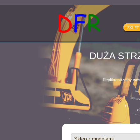
SKLEP
akt
DUŻA STR
Replika strzelby we
a
VOL
Sklep z modelami