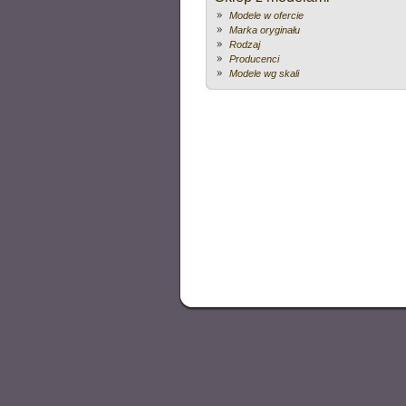
Modele w ofercie
Marka oryginału
Rodzaj
Producenci
Modele wg skali
akt
VOLVO
Popularna na naszych drogac
akt
VOLVO V70 
Zestaw składający 