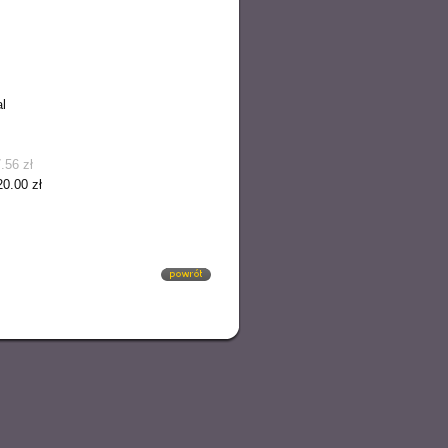
l
.56 zł
20.00 zł