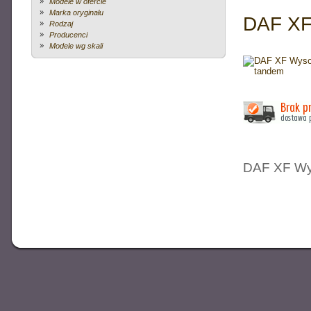
Modele w ofercie
VOLVO
Marka oryginału
DAF XF
Rodzaj
Producenci
Modele wg skali
327.00 zł
aktualna cena:
VOLVO NH12 - CIĄ
PLA
DAF XF Wy
Popularna na naszych drogach ciężarówka VOLVO NH12 - cią
127.00 zł
aktualna cena:
VOLVO V70 + POLAR CA
Zestaw składający się z samochodu VOLVO V70 +