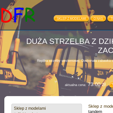
SKLEP Z MODELAMI
O NAS
T
100.00 zł
aktualna cena:
DUŻA STRZELBA Z DZ
ZA
Replika strzelby westernowej. Doskonała zabawka dl
73.00 zł
aktualna cena:
VOLVO FH12 - 
(10882+
Sklep z mod
Sklep z modelami
tandem