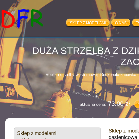
SKLEP Z MODELAMI
O NAS
T
100.00 zł
aktualna cena:
DUŻA STRZELBA Z DZ
ZA
Replika strzelby westernowej. Doskonała zabawka dl
73.00 zł
aktualna cena:
VOLVO FH12 - 
(10882+
Sklep z mod
Sklep z modelami
gąsienicowa