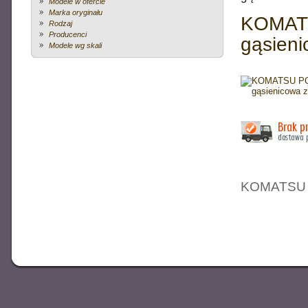
Modele w ofercie
VOLVO
Marka oryginału
KOMATS
Rodzaj
Producenci
gąsieni
Modele wg skali
327.00 zł
aktualna cena:
VOLVO NH12 - CIĄ
PLA
Popularna na naszych drogach ciężarówka VOLVO NH12 - cią
KOMATSU P
127.00 zł
aktualna cena:
VOLVO V70 + POLAR CA
Zestaw składający się z samochodu VOLVO V70 +