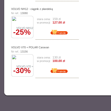
VOLVO NH12 - ciągnik z plandeką
Nr ref.:
13080
159 zł
stara cena:
127.00 zł
w promocji:
-25%
VOLVO V70 + POLAR Caravan
Nr ref.:
13156
130 zł
stara cena:
100.00 zł
w promocji:
-30%