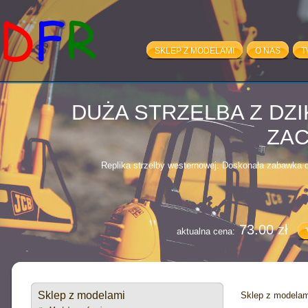
SKLEP Z MODELAMI
O NAS
T
100.00 zł
aktualna cena:
DUŻA STRZELBA Z DZ
ZA
Replika strzelby westernowej. Doskonała zabawka dl
73.00 zł
aktualna cena:
VOLVO FH12 - 
(10882+
Sklep z modelami
Sklep z modelam