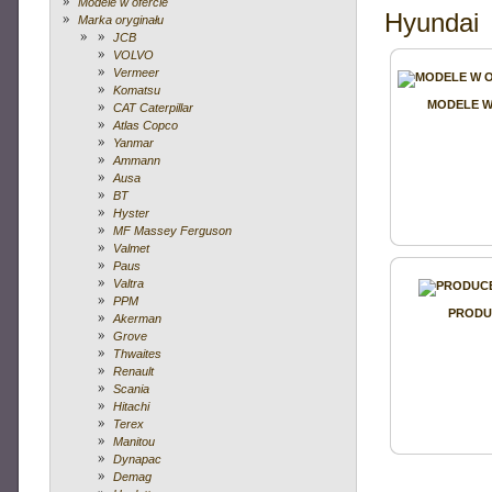
Modele w ofercie
Hyundai
VOLVO
Marka oryginału
JCB
VOLVO
Vermeer
Komatsu
MODELE W
CAT Caterpillar
327.00 zł
aktualna cena:
Atlas Copco
Yanmar
Ammann
VOLVO NH12 - CIĄ
Ausa
BT
PLA
Hyster
MF Massey Ferguson
Valmet
Popularna na naszych drogach ciężarówka VOLVO NH12 - cią
Paus
Valtra
PPM
PRODU
Akerman
Grove
Thwaites
127.00 zł
aktualna cena:
Renault
Scania
Hitachi
VOLVO V70 + POLAR CA
Terex
Manitou
Dynapac
Zestaw składający się z samochodu VOLVO V70 +
Demag