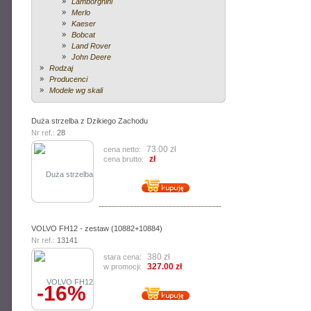
Lamborghini
Merlo
Kaeser
Bobcat
Land Rover
John Deere
Rodzaj
Producenci
Modele wg skali
Duża strzelba z Dzikiego Zachodu
Nr ref.:
28
73.00 zł
cena netto:
zł
cena brutto:
VOLVO FH12 - zestaw (10882+10884)
Nr ref.:
13141
380 zł
stara cena:
327.00 zł
w promocji:
-16%