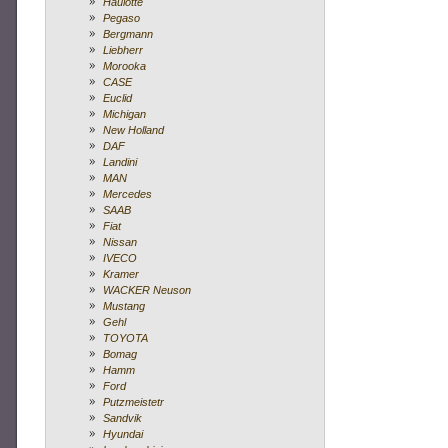
Haulotte
Pegaso
Bergmann
Liebherr
Morooka
CASE
Euclid
100.00 zł
Michigan
aktualna cena:
New Holland
DAF
DUŻA STRZELBA Z DZ
Landini
MAN
ZA
Mercedes
SAAB
Fiat
Nissan
Replika strzelby westernowej. Doskonała zabawka dl
IVECO
Kramer
WACKER Neuson
Mustang
Gehl
73.00 zł
TOYOTA
aktualna cena:
Bomag
Hamm
Ford
Putzmeistetr
Sandvik
Hyundai