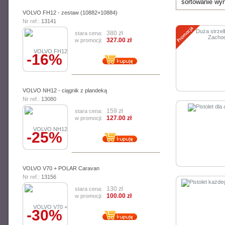
sortowanie wy
VOLVO FH12 - zestaw (10882+10884)
Nr ref.:
13141
380 zł
stara cena:
327.00 zł
w promocji:
-16%
100.00 zł
aktualna cena:
DUŻA STRZELBA Z DZ
VOLVO NH12 - ciągnik z plandeką
ZA
Nr ref.:
13080
159 zł
stara cena:
127.00 zł
w promocji:
Replika strzelby westernowej. Doskonała zabawka dl
-25%
73.00 zł
VOLVO V70 + POLAR Caravan
aktualna cena:
Nr ref.:
13156
130 zł
stara cena:
100.00 zł
w promocji:
-30%