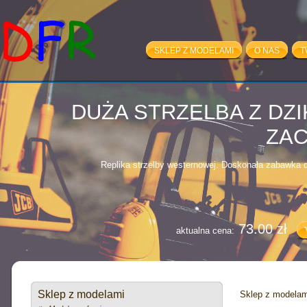
SKLEP Z MODELAMI
O NAS
T
100.00 zł
aktualna cena:
DUŻA STRZELBA Z DZ
ZA
Replika strzelby westernowej. Doskonała zabawka dl
73.00 zł
aktualna cena:
VOLVO FH12 - 
(10882+
Sklep z modelami
Sklep z modelam